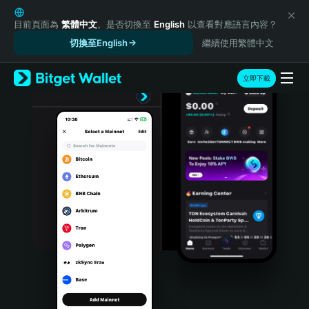
English
日本語
目前頁面為
繁體中文
。是否切換至
English
以查看對應語言內容？
Tiếng Việt
切換至English
繼續使用繁體中文
Русский
Español (Latinoamérica)
立即下載
Türkçe
Italiano
Français
Deutsch
简体中文
繁體中文
Português (Portugal)
Bahasa Indonesia
ภาษาไทย
हिन्दी
বাংলা
Español
Português (Brasil)
Español (Argentina)