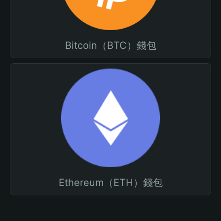
Bitcoin（BTC）錢包
Ethereum（ETH）錢包