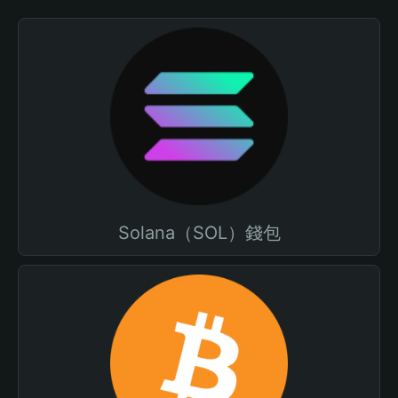
Solana（SOL）錢包