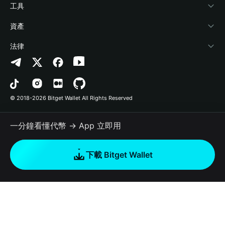
加密資訊
Payfi Crypto
連接錢包
風險保障基金
工具
幫助中心
Crypto Swap API
Bitget Wallet Pay
安全防護技術
快捷買幣
資產
‌聯繫我們
Altcoin Season Index
合作上架
授權檢測
Arbitrum
法律
品牌資源
Prediction Markets
合約檢測
Avalanche
隱私協議
工作機會
DApp
批次轉帳
Bitcoin
用戶使用協議
© 2018-2026 Bitget Wallet All Rights Reserved
官方渠道驗證
Trade
BNB Chain
Risk Disclosure
一分鐘看懂代幣 → App 立即用
RWA
Polygon
如何購買加密貨幣
下載 Bitget Wallet