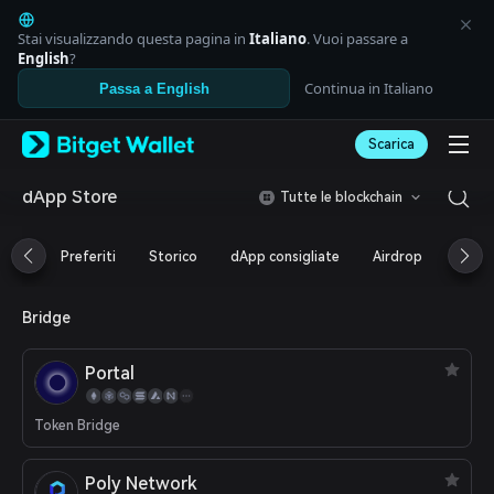
English
日本語
Stai visualizzando questa pagina in
Italiano
. Vuoi passare a
Tiếng Việt
English
?
Русский
Continua in Italiano
Passa a English
Español (Latinoamérica)
Türkçe
Scarica
Italiano
Français
Deutsch
dApp Store
Tutte le blockchain
简体中文
繁體中文
Preferiti
Storico
dApp consigliate
Airdrop
DeFi
Português (Portugal)
Bahasa Indonesia
ภาษาไทย
Bridge
العربية
हिन्दी
Portal
বাংলা
Español
Português (Brasil)
Token Bridge
Español (Argentina)
Poly Network