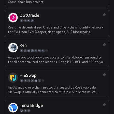
Cross-chain hub project
DotOracle
Realtime decentralized Oracle and Cross-chain liquidity network
for EVM, non EVM (Casper, Near, Aptos, Sui) blockchains.
Ren
An open protocol providing access to inter-blockchain liquidity
for all decentralized applications. Bring BTC, BCH and ZEC to your
Ethereum app.
HieSwap
HieSwap, a cross-chain protocol invested by RosSwap Labs,
HieSwap is officially connected to multiple public chains. At
present, the protocol has realized cross-chain conversion among
seven chains including FONChain, BNBChain, HECO, Ethereum,
Terra Bridge
OKXChain, Polygon and TRON.