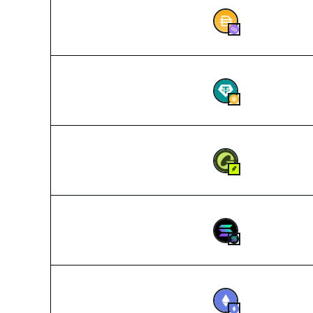
2026-08-08 02:38
7,04400788
DA
2026-08-08 02:38
24,75
USDT
2026-08-08 02:38
28,510789
USD
2026-08-08 02:38
0,45396459
S
2026-08-08 02:38
2,509
ETH