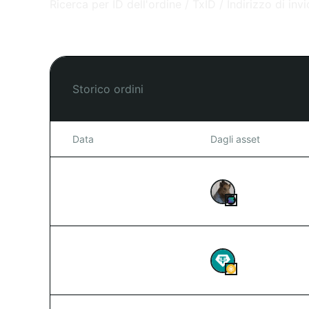
Storico ordini
Data
Dagli asset
2026-08-08 02:39
756.783,15323
2026-08-08 02:39
500
USDT