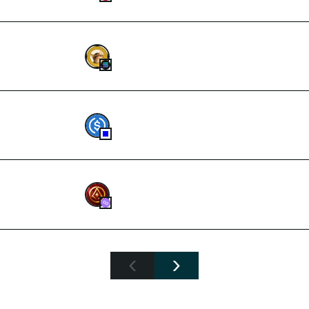
1.1
3.644,781334
CATE
--
8,8
USDC
7.1
744,74622333
LGNS