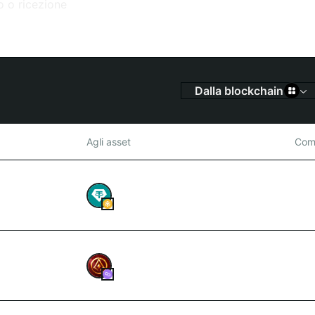
Dalla blockchain
Agli asset
Comm
0.2
9
SOW
40,400266
USDT
1.5
413,69978141
LGNS