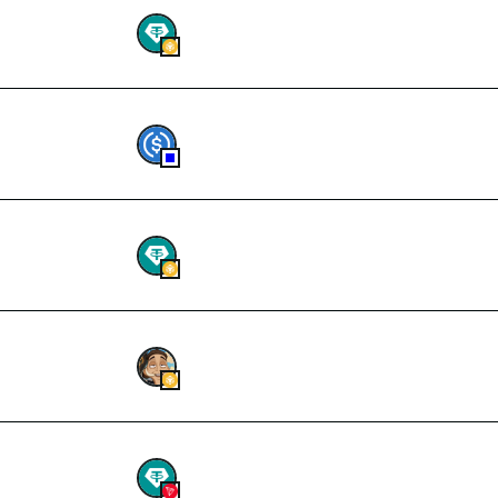
0.0
I
6,970533
USDT
--
24,75
USDC
0.0
G
28,38873
USDT
0.3
OL
3.711.767,50526503
Tusk
19.
4.779,88728
USDT