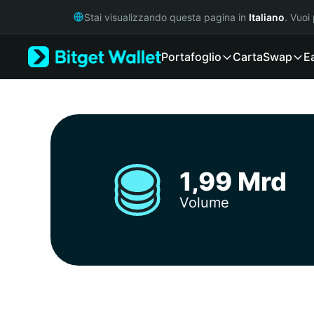
English
Stai visualizzando questa pagina in
Italiano
. Vuoi
日本語
Tiếng Việt
Portafoglio
Carta
Swap
E
Русский
Español (Latinoamérica)
Türkçe
Italiano
Français
Deutsch
简体中文
1,99 Mrd
繁體中文
Português (Portugal)
Volume
Bahasa Indonesia
ภาษาไทย
हिन्दी
বাংলা
Español
Português (Brasil)
Español (Argentina)