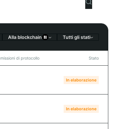
Tutti gli stati
Alla blockchain
issioni di protocollo
Stato
98212 USDT
In elaborazione
00000 USDT
In elaborazione