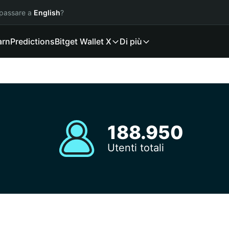
 passare a
English
?
arn
Predictions
Bitget Wallet X
Di più
188.950
Utenti totali