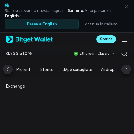
English
日本語
Stai visualizzando questa pagina in
Italiano
. Vuoi passare a
Tiếng Việt
English
?
Русский
Continua in Italiano
Passa a English
Español (Latinoamérica)
Türkçe
Scarica
Italiano
Français
Deutsch
dApp Store
Ethereum Classic
简体中文
繁體中文
Preferiti
Storico
dApp consigliate
Airdrop
DeFi
Português (Portugal)
Bahasa Indonesia
ภาษาไทย
Exchange
العربية
हिन्दी
বাংলা
Español
Português (Brasil)
Español (Argentina)