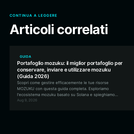
CONTINUA A LEGGERE
Articoli correlati
GUIDA
Portafoglio mozuku: il miglior portafoglio per
conservare, inviare e utilizzare mozuku
(Guida 2026)
Scopri come gestire efficacemente le tue risorse
MOZUKU con questa guida completa. Esploriamo
l'ecosistema mozuku basato su Solana e spieghiamo
Aug 9, 2026
perché Bitget Wallet è la scelta principale per il trading
sicuro, la partecipazione alla community e la gestione
delle risorse digitali.