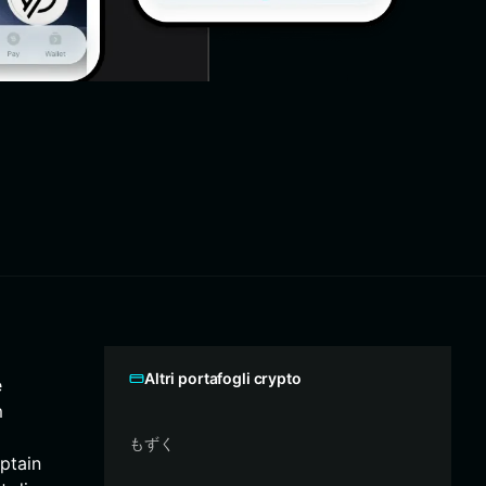
Altri portafogli crypto
e
m
もずく
aptain