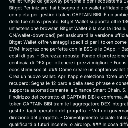
wallet funge da gateway personale per l'ecosistema EV
Bitget Per iniziare, hai bisogno di un wallet affidabile 
completa per gestire i token CAPTAIN BIBI. È un ambien
delle tue chiavi private. Bitget Wallet supporta oltre 1
un'estensione browser, Bitget Wallet è la scelta ideale.
CN/wallet-download) per assicurarti la versione ufficial
Bitget Wallet offre vantaggi specifici per i token co
EVM: Integrazione perfetta con la BSC e le DApp. - Bas
costi di gas. - Sicurezza robusta: Fondo di protezione 
centinaia di DEX per ottenere i prezzi migliori. - Focu
ecosistemi social. ### Come creare un captain wallet 1. S
Crea un nuovo wallet: Apri l'app e seleziona 'Crea un W
recupero: Segna le 12 parole della seed phrase e conserv
supporta automaticamente la Binance Smart Chain. 5. I
l'indirizzo del contratto di CAPTAIN BIBI e conferma. 
token CAPTAIN BIBI tramite l'aggregatore DEX integrato
gestite dagli operatori del progetto. - Voto di governan
direzione del progetto. - Coinvolgimento sociale: Inte
qualificarti a futuri incentivi o airdrop. ### In cosa dif