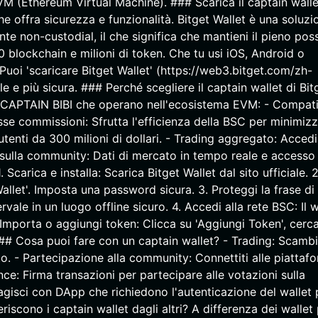
M (Ethereum Virtual Machine). ### Scarica il captain walle
che offra sicurezza e funzionalità. Bitget Wallet è una soluzi
te non-custodial, il che significa che mantieni il pieno po
30 blockchain e milioni di token. Che tu usi iOS, Android o
 Puoi 'scaricare Bitget Wallet' (https://web3.bitget.com/zh-
e e più sicura. ### Perché scegliere il captain wallet di Bit
me CAPTAIN BIBI che operano nell'ecosistema EVM: - Compatib
se commissioni: Sfrutta l'efficienza della BSC per minimizz
utenti da 300 milioni di dollari. - Trading aggregato: Accedi
s sulla community: Dati di mercato in tempo reale e accesso 
carica e installa: Scarica Bitget Wallet dal sito ufficiale. 2
allet'. Imposta una password sicura. 3. Proteggi la frase di
ale in un luogo offline sicuro. 4. Accedi alla rete BSC: Il w
mporta o aggiungi token: Clicca su 'Aggiungi Token', cerc
### Cosa puoi fare con un captain wallet? - Trading: Scamb
. - Partecipazione alla community: Connettiti alle piattaf
ce: Firma transazioni per partecipare alle votazioni sulla
ragisci con DApp che richiedono l'autenticazione del wallet 
feriscono i captain wallet dagli altri? A differenza dei wallet