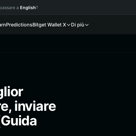
 passare a
English
?
arn
Predictions
Bitget Wallet X
Di più
glior
e, inviare
 (Guida