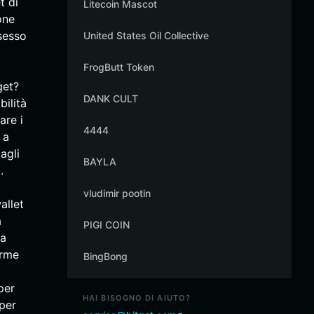
t di
Litecoin Mascot
one
ssesso
United States Oil Collective
FrogButt Token
get?
DANK CULT
ilità
are i
4444
 a
agli
BAYLA
.
vludimir pootin
allet
a
PIGI COIN
ia
orme
BingBong
per
HAI BISOGNO DI AIUTO?
 per