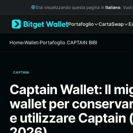
English
Stai visualizzando questa pagina in
Italiano
. Vuoi
日本語
Tiếng Việt
Portafoglio
Carta
Swap
E
Русский
Español (Latinoamérica)
Türkçe
Home
›
Wallet
›
Portafoglio CAPTAIN BIBI
Italiano
Français
Deutsch
简体中文
CAPTAIN
繁體中文
Português (Portugal)
Captain Wallet: Il mi
Bahasa Indonesia
ภาษาไทย
wallet per conservar
हिन्दी
বাংলা
e utilizzare Captain
Español
Português (Brasil)
2026)
Español (Argentina)