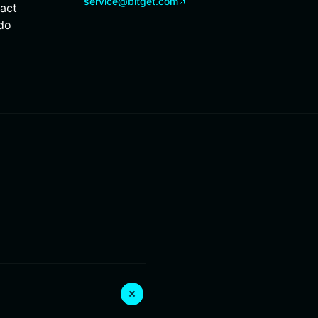
service@bitget.com
ract
odo