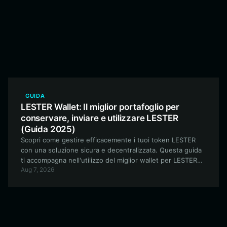
GUIDA
LESTER Wallet: Il miglior portafoglio per
conservare, inviare e utilizzare LESTER
(Guida 2025)
Scopri come gestire efficacemente i tuoi token LESTER
con una soluzione sicura e decentralizzata. Questa guida
ti accompagna nell'utilizzo del miglior wallet per LESTER
Aug 7, 2026
sulla blockchain di Solana per ottimizzare la tua
esperienza con le meme coin.