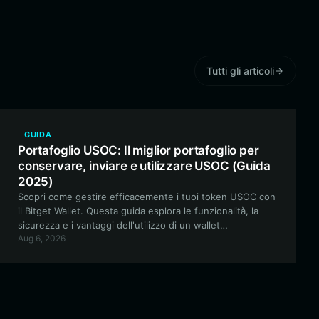
Tutti gli articoli
GUIDA
Portafoglio USOC: Il miglior portafoglio per
conservare, inviare e utilizzare USOC (Guida
2025)
Scopri come gestire efficacemente i tuoi token USOC con
il Bitget Wallet. Questa guida esplora le funzionalità, la
sicurezza e i vantaggi dell'utilizzo di un wallet
Aug 6, 2026
decentralizzato di livello professionale per i tuoi asset
della community basati su EVM.