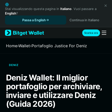
English
日本語
Stai visualizzando questa pagina in
Italiano
. Vuoi passare a
English
?
Tiếng Việt
Passa a English
Continua in Italiano
Русский
Español (Latinoamérica)
Türkçe
Scarica ora
Italiano
Français
Home
›
Wallet
›
Portafoglio Justice For Deniz
Deutsch
简体中文
繁體中文
DENIZ
Português (Portugal)
Bahasa Indonesia
Deniz Wallet: Il miglior
ภาษาไทย
portafoglio per archiviare,
हिन्दी
বাংলা
inviare e utilizzare Deniz
Español
(Guida 2026)
Português (Brasil)
Español (Argentina)