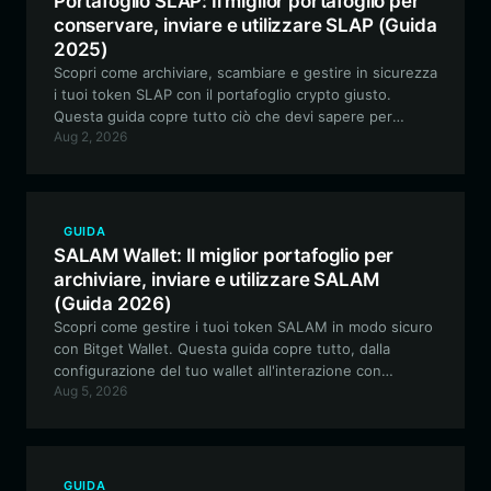
Portafoglio SLAP: Il miglior portafoglio per
conservare, inviare e utilizzare SLAP (Guida
2025)
Scopri come archiviare, scambiare e gestire in sicurezza
i tuoi token SLAP con il portafoglio crypto giusto.
Questa guida copre tutto ciò che devi sapere per
Aug 2, 2026
navigare nell'ecosistema EVM con i tuoi asset SLAP.
GUIDA
SALAM Wallet: Il miglior portafoglio per
archiviare, inviare e utilizzare SALAM
(Guida 2026)
Scopri come gestire i tuoi token SALAM in modo sicuro
con Bitget Wallet. Questa guida copre tutto, dalla
configurazione del tuo wallet all'interazione con
Aug 5, 2026
l'ecosistema unico e guidato dalla community di questo
token culturale basato su EVM.
GUIDA