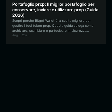
Portafoglio prcp: Il miglior portafoglio per
conservare, inviare e utilizzare prcp (Guida
2026)
Scopri perché Bitget Wallet è la scelta migliore per
gestire i tuoi token prcp. Questa guida spiega come
archiviare, scambiare e partecipare in sicurezza
Aug 3, 2026
all'ecosistema di questo token sperimentale e guidato
dalla community, costruito sulla rete EVM.