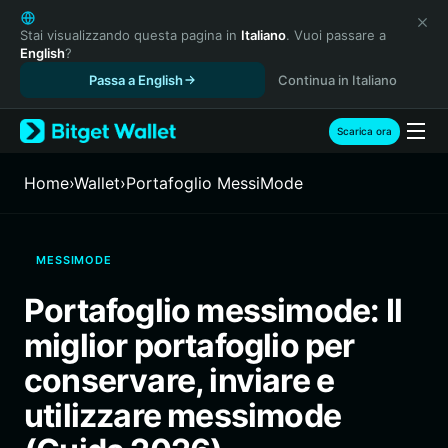
English
日本語
Stai visualizzando questa pagina in
Italiano
. Vuoi passare a
English
?
Tiếng Việt
Passa a English
Continua in Italiano
Русский
Español (Latinoamérica)
Türkçe
Scarica ora
Italiano
Français
Home
›
Wallet
›
Portafoglio MessiMode
Deutsch
简体中文
繁體中文
MESSIMODE
Português (Portugal)
Bahasa Indonesia
Portafoglio messimode: Il
ภาษาไทย
miglior portafoglio per
हिन्दी
বাংলা
conservare, inviare e
Español
utilizzare messimode
Português (Brasil)
Español (Argentina)