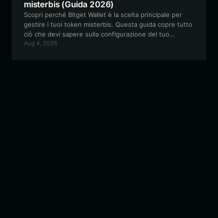
misterbis (Guida 2026)
Scopri perché Bitget Wallet è la scelta principale per
gestire i tuoi token misterbis. Questa guida copre tutto
ciò che devi sapere sulla configurazione del tuo
Aug 4, 2026
portafoglio misterbis sicuro per fare trading,
partecipare alla governance della community e
interagire con l'ecosistema di fan on-chain in continua
evoluzione.