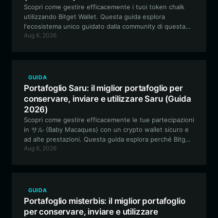
Scopri come gestire efficacemente i tuoi token chalk
utilizzando Bitget Wallet. Questa guida esplora
l'ecosistema unico guidato dalla community di questa
Aug 6, 2026
meme coin basata su Solana e spiega come archiviare,
scambiare e interagire in sicurezza con il progetto chalk
utilizzando il portafoglio decentralizzato leader del
settore.
GUIDA
Portafoglio Saru: il miglior portafoglio per
conservare, inviare e utilizzare Saru (Guida
2026)
Scopri come gestire efficacemente le tue partecipazioni
in サル (Baby Macaques) con un crypto wallet sicuro e
ad alte prestazioni. Questa guida esplora perché Bitget
Aug 6, 2026
Wallet è la scelta ideale per gli appassionati di meme
coin su Solana che cercano un trading fluido e un
maggiore coinvolgimento nella community.
GUIDA
Portafoglio misterbis: il miglior portafoglio
per conservare, inviare e utilizzare