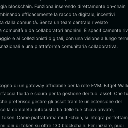
logia blockchain. Funziona inserendo direttamente on-chain
combinando efficacemente la raccolta digitale, incentivi
ta dalla comunità. Senza un team centrale rivelato
a comunità e da collaboratori anonimi. È specificamente riv
aggio e ai collezionisti digitali, con una visione a lungo ter
snazionali e una piattaforma comunitaria collaborativa.
isogno di un gateway affidabile per la rete EVM. Bitget Walle
rfaccia fluida e sicura per la gestione dei tuoi asset. Che tu
he preferisce gestire gli asset tramite un'estensione del
sce la completa autocustodia delle tue chiavi private,
oi token. Come piattaforma multi-chain, si integra perfetta
ilioni di token su oltre 130 blockchain. Per iniziare, puoi