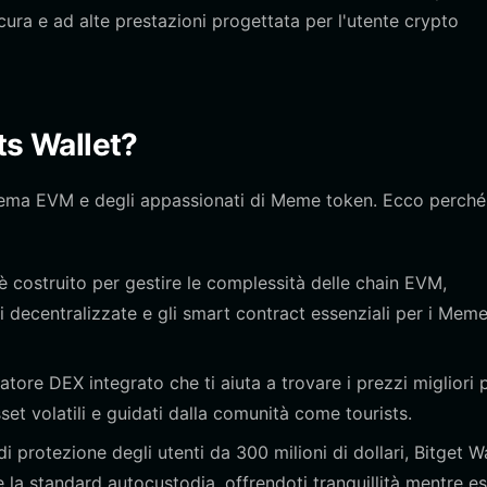
cura e ad alte prestazioni progettata per l'utente crypto
sts Wallet?
stema EVM e degli appassionati di Meme token. Ecco perché 
è costruito per gestire le complessità delle chain EVM,
i decentralizzate e gli smart contract essenziali per i Mem
tore DEX integrato che ti aiuta a trovare i prezzi migliori p
et volatili e guidati dalla comunità come tourists.
 protezione degli utenti da 300 milioni di dollari, Bitget Wa
re la standard autocustodia, offrendoti tranquillità mentre es