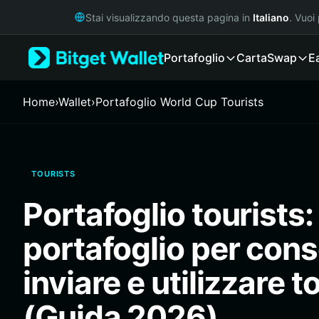
English
Stai visualizzando questa pagina in
Italiano
. Vuoi
日本語
Tiếng Việt
Portafoglio
Carta
Swap
E
Русский
Español (Latinoamérica)
Türkçe
Home
›
Wallet
›
Portafoglio World Cup Tourists
Italiano
Français
Deutsch
简体中文
TOURISTS
繁體中文
Português (Portugal)
Portafoglio tourists: 
Bahasa Indonesia
ภาษาไทย
portafoglio per cons
हिन्दी
বাংলা
inviare e utilizzare t
Español
Português (Brasil)
(Guida 2026)
Español (Argentina)