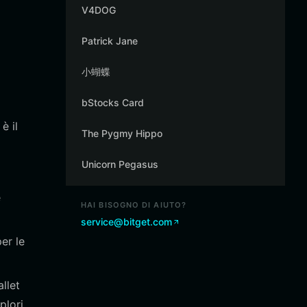
V4DOG
Patrick Jane
小蝴蝶
bStocks Card
è il
The Pygmy Hippo
Unicorn Pegasus
e
HAI BISOGNO DI AIUTO?
service@bitget.com
er le
llet
plori