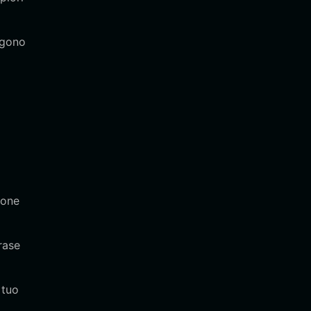
ngono
ione
rase
 tuo