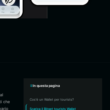
In questa pagina
al
Cos'è un Wallet per tourists?
ti che
vario
Scarica il Bitget tourists Wallet