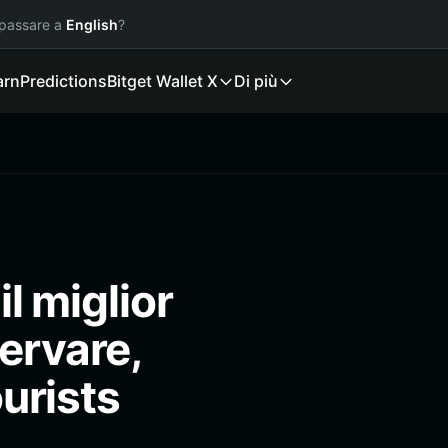
 passare a
English
?
arn
Predictions
Bitget Wallet X
Di più
il miglior
ervare,
ourists