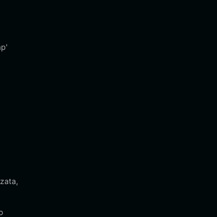
ap'
zata,
o