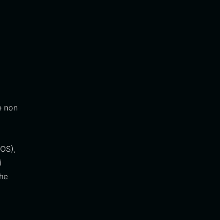
e non
EOS),
i
che