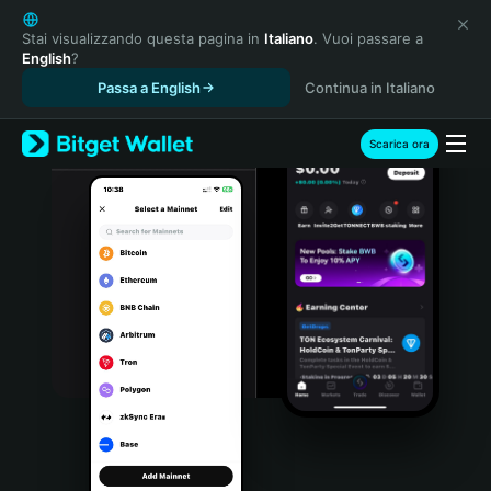
English
日本語
Stai visualizzando questa pagina in
Italiano
. Vuoi passare a
English
?
Tiếng Việt
Passa a English
Continua in Italiano
Русский
Español (Latinoamérica)
Türkçe
Scarica ora
Italiano
Français
Deutsch
简体中文
繁體中文
Português (Portugal)
Bahasa Indonesia
ภาษาไทย
हिन्दी
বাংলা
Español
Português (Brasil)
Español (Argentina)