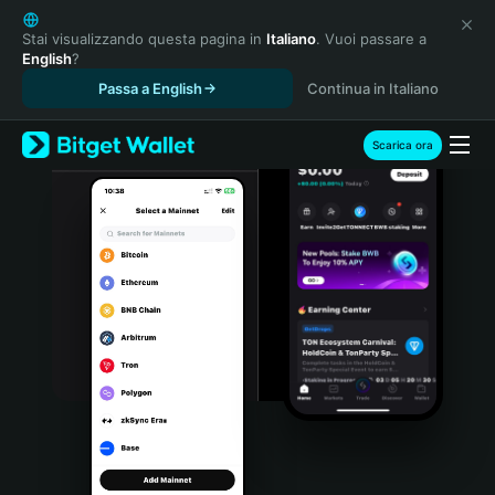
English
日本語
Stai visualizzando questa pagina in
Italiano
. Vuoi passare a
English
?
Tiếng Việt
Passa a English
Continua in Italiano
Русский
Español (Latinoamérica)
Türkçe
Scarica ora
Italiano
Français
Deutsch
简体中文
繁體中文
Português (Portugal)
Bahasa Indonesia
ภาษาไทย
हिन्दी
বাংলা
Español
Português (Brasil)
Español (Argentina)