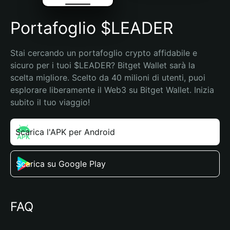
Portafoglio $LEADER
Stai cercando un portafoglio crypto affidabile e 
sicuro per i tuoi $LEADER? Bitget Wallet sarà la 
scelta migliore. Scelto da 40 milioni di utenti, puoi 
esplorare liberamente il Web3 su Bitget Wallet. Inizia 
subito il tuo viaggio!
Scarica l'APK per Android
Scarica su Google Play
FAQ