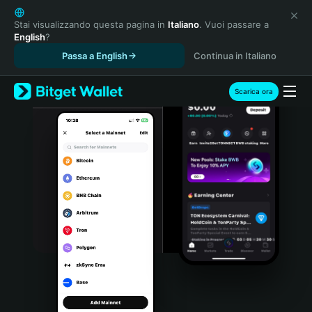
English
日本語
Stai visualizzando questa pagina in
Italiano
. Vuoi passare a
English
?
Tiếng Việt
Passa a English
Continua in Italiano
Русский
Español (Latinoamérica)
Türkçe
Scarica ora
Italiano
Français
Deutsch
简体中文
繁體中文
Português (Portugal)
Bahasa Indonesia
ภาษาไทย
हिन्दी
বাংলা
Español
Português (Brasil)
Español (Argentina)