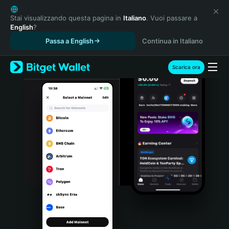
English
日本語
Stai visualizzando questa pagina in
Italiano
. Vuoi passare a
English
?
Tiếng Việt
Passa a English
Continua in Italiano
Русский
Español (Latinoamérica)
Türkçe
Scarica ora
Italiano
Français
Deutsch
简体中文
繁體中文
Português (Portugal)
Bahasa Indonesia
ภาษาไทย
हिन्दी
বাংলা
Español
Português (Brasil)
Español (Argentina)