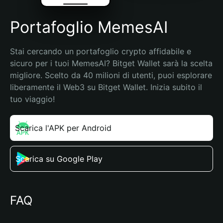
Portafoglio MemesAI
Stai cercando un portafoglio crypto affidabile e 
sicuro per i tuoi MemesAI? Bitget Wallet sarà la scelta 
migliore. Scelto da 40 milioni di utenti, puoi esplorare 
liberamente il Web3 su Bitget Wallet. Inizia subito il 
tuo viaggio!
Scarica l'APK per Android
Scarica su Google Play
FAQ