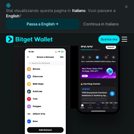
English
日本語
Stai visualizzando questa pagina in
Italiano
. Vuoi passare a
English
?
Tiếng Việt
Passa a English
Continua in Italiano
Русский
Español (Latinoamérica)
Türkçe
Scarica ora
Italiano
Français
Deutsch
简体中文
繁體中文
Português (Portugal)
Bahasa Indonesia
ภาษาไทย
हिन्दी
বাংলা
Español
Português (Brasil)
Español (Argentina)