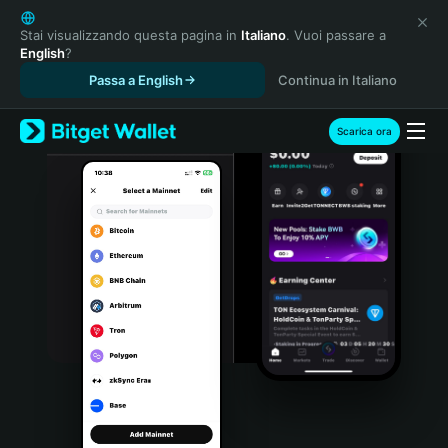
English
日本語
Stai visualizzando questa pagina in
Italiano
. Vuoi passare a
English
?
Tiếng Việt
Passa a English
Continua in Italiano
Русский
Español (Latinoamérica)
Türkçe
Scarica ora
Italiano
Français
Deutsch
简体中文
繁體中文
Português (Portugal)
Bahasa Indonesia
ภาษาไทย
हिन्दी
বাংলা
Español
Português (Brasil)
Español (Argentina)