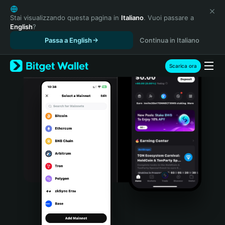
English
日本語
Stai visualizzando questa pagina in
Italiano
. Vuoi passare a
English
?
Tiếng Việt
Passa a English
Continua in Italiano
Русский
Español (Latinoamérica)
Türkçe
Scarica ora
Italiano
Français
Deutsch
简体中文
繁體中文
Português (Portugal)
Bahasa Indonesia
ภาษาไทย
हिन्दी
বাংলা
Español
Português (Brasil)
Español (Argentina)