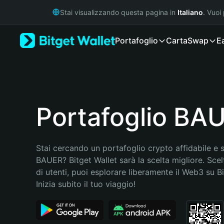
English
Stai visualizzando questa pagina in
Italiano
. Vuoi
日本語
Tiếng Việt
Portafoglio
Carta
Swap
E
Русский
Español (Latinoamérica)
Türkçe
Italiano
Français
Deutsch
Portafoglio BA
简体中文
繁體中文
Português (Portugal)
Stai cercando un portafoglio crypto affidabile e si
Bahasa Indonesia
BAUER? Bitget Wallet sarà la scelta migliore. Scelt
ภาษาไทย
di utenti, puoi esplorare liberamente il Web3 su Bit
हिन्दी
Inizia subito il tuo viaggio!
বাংলা
Español
Português (Brasil)
Español (Argentina)