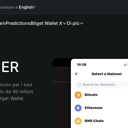
 passare a
English
?
arn
Predictions
Bitget Wallet X
Di più
UER
curo per i tuoi 
o da 40 milioni 
get Wallet. 