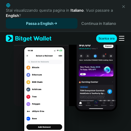
English
日本語
Stai visualizzando questa pagina in
Italiano
. Vuoi passare a
English
?
Tiếng Việt
Passa a English
Continua in Italiano
Русский
Español (Latinoamérica)
Türkçe
Scarica ora
Italiano
Français
Deutsch
简体中文
繁體中文
Português (Portugal)
Bahasa Indonesia
ภาษาไทย
हिन्दी
বাংলা
Español
Português (Brasil)
Español (Argentina)