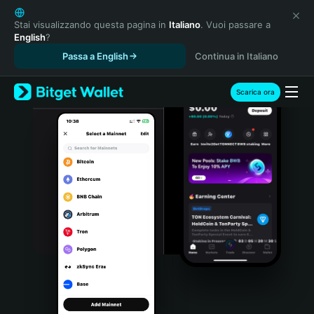
English
日本語
Stai visualizzando questa pagina in
Italiano
. Vuoi passare a
English
?
Tiếng Việt
Passa a English
Continua in Italiano
Русский
Español (Latinoamérica)
Türkçe
Scarica ora
Italiano
Français
Deutsch
简体中文
繁體中文
Português (Portugal)
Bahasa Indonesia
ภาษาไทย
हिन्दी
বাংলা
Español
Português (Brasil)
Español (Argentina)