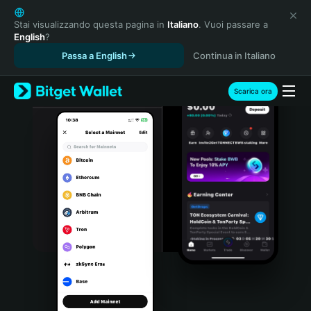
English
日本語
Stai visualizzando questa pagina in
Italiano
. Vuoi passare a
English
?
Tiếng Việt
Passa a English
Continua in Italiano
Русский
Español (Latinoamérica)
Türkçe
Scarica ora
Italiano
Français
Deutsch
简体中文
繁體中文
Português (Portugal)
Bahasa Indonesia
ภาษาไทย
हिन्दी
বাংলা
Español
Português (Brasil)
Español (Argentina)