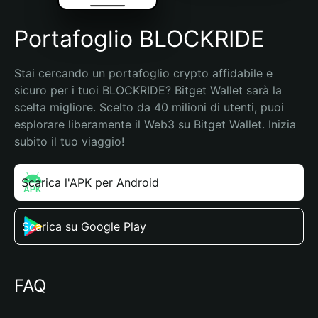
Portafoglio BLOCKRIDE
Stai cercando un portafoglio crypto affidabile e 
sicuro per i tuoi BLOCKRIDE? Bitget Wallet sarà la 
scelta migliore. Scelto da 40 milioni di utenti, puoi 
esplorare liberamente il Web3 su Bitget Wallet. Inizia 
subito il tuo viaggio!
Scarica l'APK per Android
Scarica su Google Play
FAQ