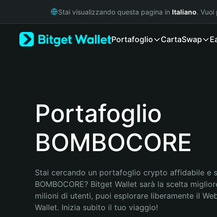
English
Stai visualizzando questa pagina in
Italiano
. Vuoi
日本語
Tiếng Việt
Portafoglio
Carta
Swap
E
Русский
Español (Latinoamérica)
Türkçe
Italiano
Français
Deutsch
Portafoglio
简体中文
繁體中文
BOMBOCORE
Português (Portugal)
Bahasa Indonesia
ภาษาไทย
हिन्दी
Stai cercando un portafoglio crypto affidabile e si
বাংলা
BOMBOCORE? Bitget Wallet sarà la scelta migliore
Español
milioni di utenti, puoi esplorare liberamente il Web
Português (Brasil)
Wallet. Inizia subito il tuo viaggio!
Español (Argentina)