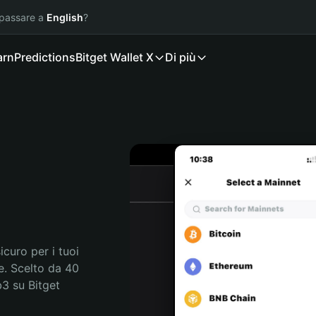
 passare a
English
?
arn
Predictions
Bitget Wallet X
Di più
curo per i tuoi 
. Scelto da 40 
3 su Bitget 