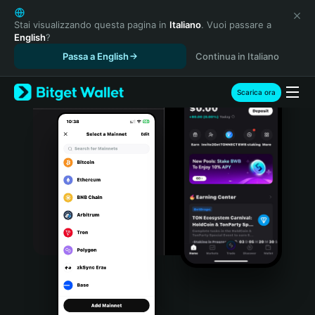
English
日本語
Stai visualizzando questa pagina in
Italiano
. Vuoi passare a
English
?
Tiếng Việt
Passa a English
Continua in Italiano
Русский
Español (Latinoamérica)
Türkçe
Scarica ora
Italiano
Français
Deutsch
简体中文
繁體中文
Português (Portugal)
Bahasa Indonesia
ภาษาไทย
हिन्दी
বাংলা
Español
Português (Brasil)
Español (Argentina)