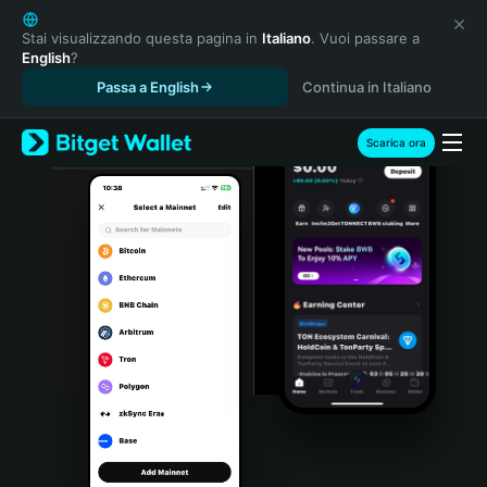
English
日本語
Stai visualizzando questa pagina in
Italiano
. Vuoi passare a
English
?
Tiếng Việt
Passa a English
Continua in Italiano
Русский
Español (Latinoamérica)
Türkçe
Scarica ora
Italiano
Français
Deutsch
简体中文
繁體中文
Português (Portugal)
Bahasa Indonesia
ภาษาไทย
हिन्दी
বাংলা
Español
Português (Brasil)
Español (Argentina)