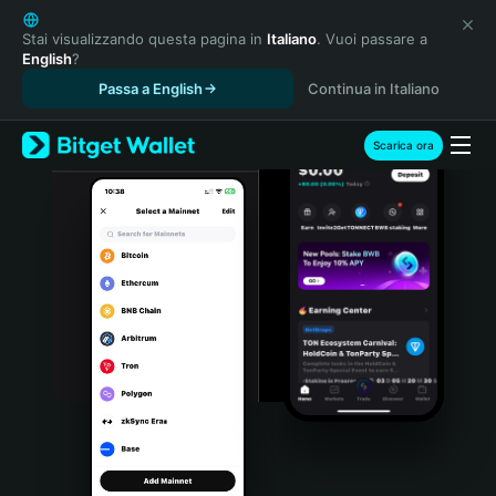
English
日本語
Stai visualizzando questa pagina in
Italiano
. Vuoi passare a
English
?
Tiếng Việt
Passa a English
Continua in Italiano
Русский
Español (Latinoamérica)
Türkçe
Scarica ora
Italiano
Français
Deutsch
简体中文
繁體中文
Português (Portugal)
Bahasa Indonesia
ภาษาไทย
हिन्दी
বাংলা
Español
Português (Brasil)
Español (Argentina)