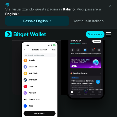
English
日本語
Stai visualizzando questa pagina in
Italiano
. Vuoi passare a
English
?
Tiếng Việt
Passa a English
Continua in Italiano
Русский
Español (Latinoamérica)
Türkçe
Scarica ora
Italiano
Français
Deutsch
简体中文
繁體中文
Português (Portugal)
Bahasa Indonesia
ภาษาไทย
हिन्दी
বাংলা
Español
Português (Brasil)
Español (Argentina)