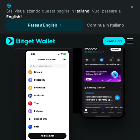
English
日本語
Stai visualizzando questa pagina in
Italiano
. Vuoi passare a
English
?
Tiếng Việt
Passa a English
Continua in Italiano
Русский
Español (Latinoamérica)
Türkçe
Scarica ora
Italiano
Français
Deutsch
简体中文
繁體中文
Português (Portugal)
Bahasa Indonesia
ภาษาไทย
हिन्दी
বাংলা
Español
Português (Brasil)
Español (Argentina)