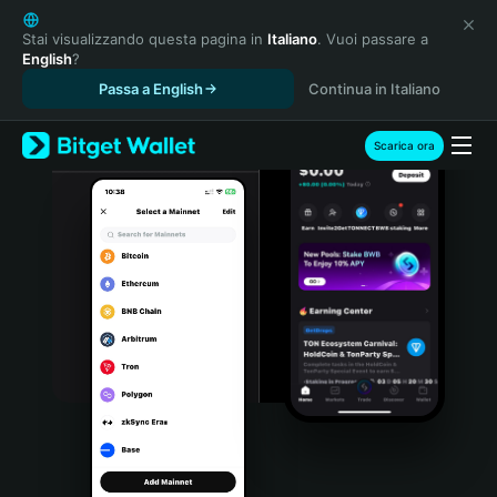
English
日本語
Stai visualizzando questa pagina in
Italiano
. Vuoi passare a
English
?
Tiếng Việt
Passa a English
Continua in Italiano
Русский
Español (Latinoamérica)
Türkçe
Scarica ora
Italiano
Français
Deutsch
简体中文
繁體中文
Português (Portugal)
Bahasa Indonesia
ภาษาไทย
हिन्दी
বাংলা
Español
Português (Brasil)
Español (Argentina)