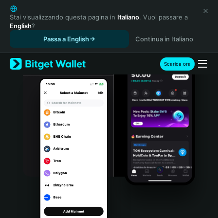
English
日本語
Stai visualizzando questa pagina in
Italiano
. Vuoi passare a
English
?
Tiếng Việt
Passa a English
Continua in Italiano
Русский
Español (Latinoamérica)
Türkçe
Scarica ora
Italiano
Français
Deutsch
简体中文
繁體中文
Português (Portugal)
Bahasa Indonesia
ภาษาไทย
हिन्दी
বাংলা
Español
Português (Brasil)
Español (Argentina)