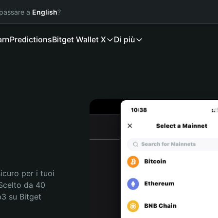
 passare a
English
?
arn
Predictions
Bitget Wallet X
Di più
curo per i tuoi 
Scelto da 40 
3 su Bitget 