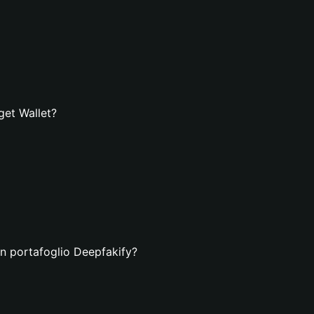
get Wallet?
un portafoglio Deepfakify?