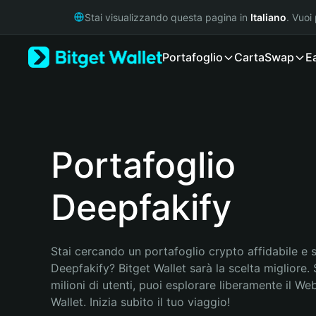
English
Stai visualizzando questa pagina in
Italiano
. Vuoi
日本語
Tiếng Việt
Portafoglio
Carta
Swap
E
Русский
Español (Latinoamérica)
Türkçe
Italiano
Français
Deutsch
Portafoglio
简体中文
繁體中文
Deepfakify
Português (Portugal)
Bahasa Indonesia
ภาษาไทย
हिन्दी
Stai cercando un portafoglio crypto affidabile e si
বাংলা
Deepfakify? Bitget Wallet sarà la scelta migliore. 
Español
milioni di utenti, puoi esplorare liberamente il Web
Português (Brasil)
Wallet. Inizia subito il tuo viaggio!
Español (Argentina)