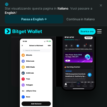
English
日本語
Stai visualizzando questa pagina in
Italiano
. Vuoi passare a
English
?
Tiếng Việt
Passa a English
Continua in Italiano
Русский
Español (Latinoamérica)
Türkçe
Scarica ora
Italiano
Français
Deutsch
简体中文
繁體中文
Português (Portugal)
Bahasa Indonesia
ภาษาไทย
हिन्दी
বাংলা
Español
Português (Brasil)
Español (Argentina)