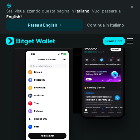
English
日本語
Stai visualizzando questa pagina in
Italiano
. Vuoi passare a
English
?
Tiếng Việt
Passa a English
Continua in Italiano
Русский
Español (Latinoamérica)
Türkçe
Scarica ora
Italiano
Français
Deutsch
简体中文
繁體中文
Português (Portugal)
Bahasa Indonesia
ภาษาไทย
हिन्दी
বাংলা
Español
Português (Brasil)
Español (Argentina)