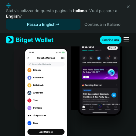
English
日本語
Stai visualizzando questa pagina in
Italiano
. Vuoi passare a
English
?
Tiếng Việt
Passa a English
Continua in Italiano
Русский
Español (Latinoamérica)
Türkçe
Scarica ora
Italiano
Français
Deutsch
简体中文
繁體中文
Português (Portugal)
Bahasa Indonesia
ภาษาไทย
हिन्दी
বাংলা
Español
Português (Brasil)
Español (Argentina)