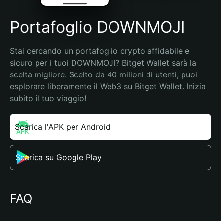
Portafoglio DOWNMOJI
Stai cercando un portafoglio crypto affidabile e 
sicuro per i tuoi DOWNMOJI? Bitget Wallet sarà la 
scelta migliore. Scelto da 40 milioni di utenti, puoi 
esplorare liberamente il Web3 su Bitget Wallet. Inizia 
subito il tuo viaggio!
Scarica l'APK per Android
Scarica su Google Play
FAQ