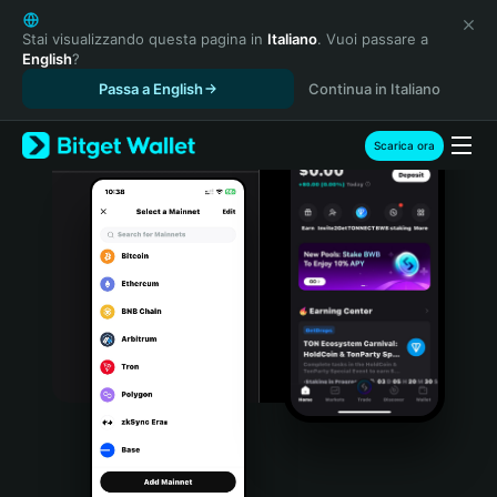
English
日本語
Stai visualizzando questa pagina in
Italiano
. Vuoi passare a
English
?
Tiếng Việt
Passa a English
Continua in Italiano
Русский
Español (Latinoamérica)
Türkçe
Scarica ora
Italiano
Français
Deutsch
简体中文
繁體中文
Português (Portugal)
Bahasa Indonesia
ภาษาไทย
हिन्दी
বাংলা
Español
Português (Brasil)
Español (Argentina)