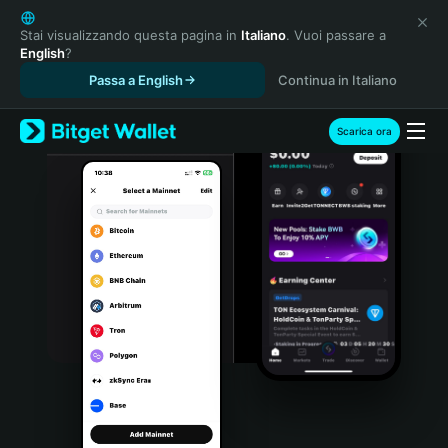
English
日本語
Stai visualizzando questa pagina in
Italiano
. Vuoi passare a
English
?
Tiếng Việt
Passa a English
Continua in Italiano
Русский
Español (Latinoamérica)
Türkçe
Scarica ora
Italiano
Français
Deutsch
简体中文
繁體中文
Português (Portugal)
Bahasa Indonesia
ภาษาไทย
हिन्दी
বাংলা
Español
Português (Brasil)
Español (Argentina)