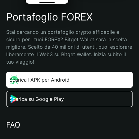
Portafoglio FOREX
Stai cercando un portafoglio crypto affidabile e 
sicuro per i tuoi FOREX? Bitget Wallet sarà la scelta 
migliore. Scelto da 40 milioni di utenti, puoi esplorare 
liberamente il Web3 su Bitget Wallet. Inizia subito il 
tuo viaggio!
Scarica l'APK per Android
Scarica su Google Play
FAQ