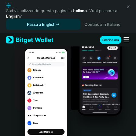
English
日本語
Stai visualizzando questa pagina in
Italiano
. Vuoi passare a
English
?
Tiếng Việt
Passa a English
Continua in Italiano
Русский
Español (Latinoamérica)
Türkçe
Scarica ora
Italiano
Français
Deutsch
简体中文
繁體中文
Português (Portugal)
Bahasa Indonesia
ภาษาไทย
हिन्दी
বাংলা
Español
Português (Brasil)
Español (Argentina)