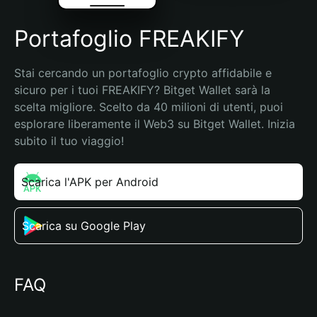
Portafoglio FREAKIFY
Stai cercando un portafoglio crypto affidabile e 
sicuro per i tuoi FREAKIFY? Bitget Wallet sarà la 
scelta migliore. Scelto da 40 milioni di utenti, puoi 
esplorare liberamente il Web3 su Bitget Wallet. Inizia 
subito il tuo viaggio!
Scarica l'APK per Android
Scarica su Google Play
FAQ