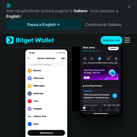
English
日本語
Stai visualizzando questa pagina in
Italiano
. Vuoi passare a
English
?
Tiếng Việt
Passa a English
Continua in Italiano
Русский
Español (Latinoamérica)
Türkçe
Scarica ora
Italiano
Français
Deutsch
简体中文
繁體中文
Português (Portugal)
Bahasa Indonesia
ภาษาไทย
हिन्दी
বাংলা
Español
Português (Brasil)
Español (Argentina)