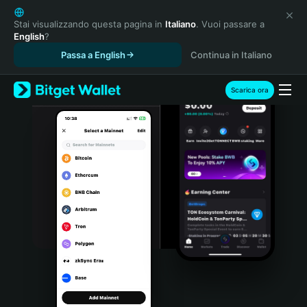
English
日本語
Stai visualizzando questa pagina in
Italiano
. Vuoi passare a
English
?
Tiếng Việt
Passa a English
Continua in Italiano
Русский
Español (Latinoamérica)
Türkçe
Scarica ora
Italiano
Français
Deutsch
简体中文
繁體中文
Português (Portugal)
Bahasa Indonesia
ภาษาไทย
हिन्दी
বাংলা
Español
Português (Brasil)
Español (Argentina)