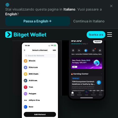
English
日本語
Stai visualizzando questa pagina in
Italiano
. Vuoi passare a
English
?
Tiếng Việt
Passa a English
Continua in Italiano
Русский
Español (Latinoamérica)
Türkçe
Scarica ora
Italiano
Français
Deutsch
简体中文
繁體中文
Português (Portugal)
Bahasa Indonesia
ภาษาไทย
हिन्दी
বাংলা
Español
Português (Brasil)
Español (Argentina)