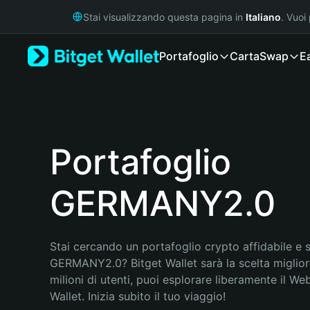
English
Stai visualizzando questa pagina in
Italiano
. Vuoi
日本語
Tiếng Việt
Portafoglio
Carta
Swap
E
Русский
Español (Latinoamérica)
Türkçe
Italiano
Français
Deutsch
Portafoglio
简体中文
繁體中文
GERMANY2.0
Português (Portugal)
Bahasa Indonesia
ภาษาไทย
हिन्दी
Stai cercando un portafoglio crypto affidabile e si
বাংলা
GERMANY2.0? Bitget Wallet sarà la scelta migliore
Español
milioni di utenti, puoi esplorare liberamente il Web
Português (Brasil)
Wallet. Inizia subito il tuo viaggio!
Español (Argentina)