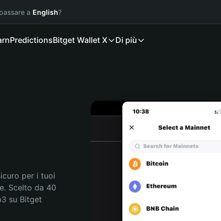
 passare a
English
?
arn
Predictions
Bitget Wallet X
Di più
curo per i tuoi 
. Scelto da 40 
3 su Bitget 