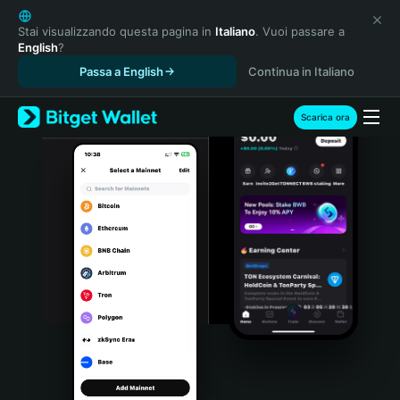
English
日本語
Stai visualizzando questa pagina in
Italiano
. Vuoi passare a
English
?
Tiếng Việt
Passa a English
Continua in Italiano
Русский
Español (Latinoamérica)
Türkçe
Scarica ora
Italiano
Français
Deutsch
简体中文
繁體中文
Português (Portugal)
Bahasa Indonesia
ภาษาไทย
हिन्दी
বাংলা
Español
Português (Brasil)
Español (Argentina)