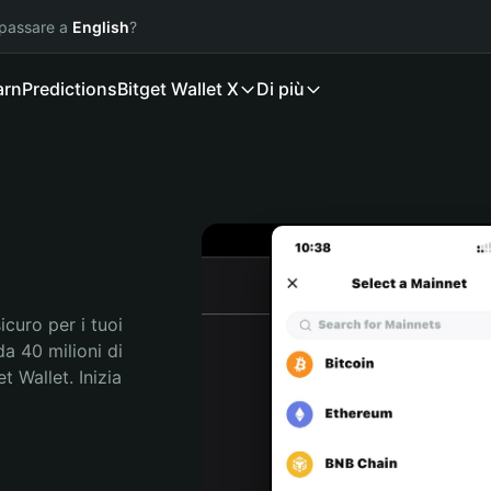
 passare a
English
?
arn
Predictions
Bitget Wallet X
Di più
curo per i tuoi 
a 40 milioni di 
 Wallet. Inizia 