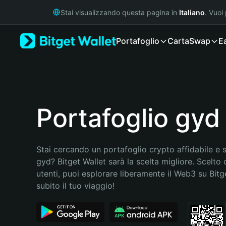
English
Stai visualizzando questa pagina in
Italiano
. Vuoi
日本語
Tiếng Việt
Portafoglio
Carta
Swap
E
Русский
Español (Latinoamérica)
Türkçe
Italiano
Français
Deutsch
Portafoglio gyd
简体中文
繁體中文
Português (Portugal)
Stai cercando un portafoglio crypto affidabile e si
Bahasa Indonesia
gyd? Bitget Wallet sarà la scelta migliore. Scelto d
ภาษาไทย
utenti, puoi esplorare liberamente il Web3 su Bitget
हिन्दी
subito il tuo viaggio!
বাংলা
Español
Português (Brasil)
Español (Argentina)