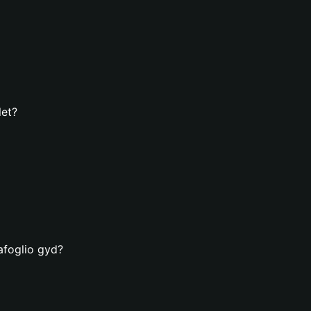
let?
afoglio gyd?