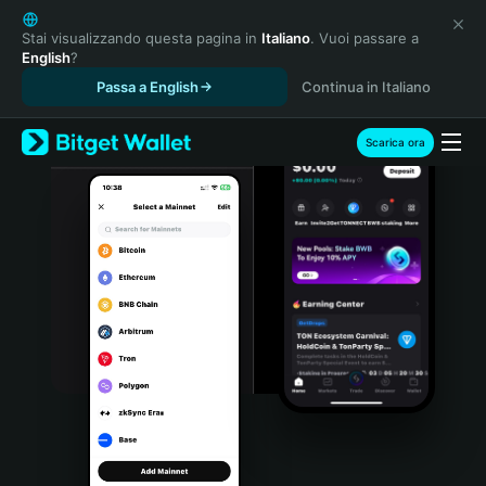
English
日本語
Stai visualizzando questa pagina in
Italiano
. Vuoi passare a
English
?
Tiếng Việt
Passa a English
Continua in Italiano
Русский
Español (Latinoamérica)
Türkçe
Scarica ora
Italiano
Français
Deutsch
简体中文
繁體中文
Português (Portugal)
Bahasa Indonesia
ภาษาไทย
हिन्दी
বাংলা
Español
Português (Brasil)
Español (Argentina)