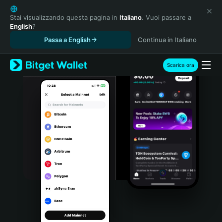
English
日本語
Stai visualizzando questa pagina in
Italiano
. Vuoi passare a
English
?
Tiếng Việt
Passa a English
Continua in Italiano
Русский
Español (Latinoamérica)
Türkçe
Scarica ora
Italiano
Français
Deutsch
简体中文
繁體中文
Português (Portugal)
Bahasa Indonesia
ภาษาไทย
हिन्दी
বাংলা
Español
Português (Brasil)
Español (Argentina)