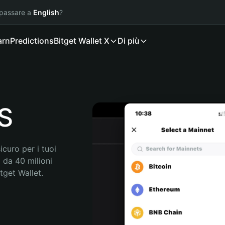
 passare a
English
?
arn
Predictions
Bitget Wallet X
Di più
RS
curo per i tuoi 
 da 40 milioni 
get Wallet. 