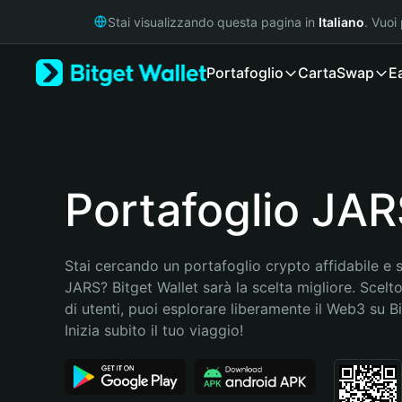
English
Stai visualizzando questa pagina in
Italiano
. Vuoi
日本語
Tiếng Việt
Portafoglio
Carta
Swap
E
Русский
Español (Latinoamérica)
Türkçe
Italiano
Français
Deutsch
Portafoglio JA
简体中文
繁體中文
Português (Portugal)
Stai cercando un portafoglio crypto affidabile e si
Bahasa Indonesia
JARS? Bitget Wallet sarà la scelta migliore. Scelto
ภาษาไทย
di utenti, puoi esplorare liberamente il Web3 su Bit
हिन्दी
Inizia subito il tuo viaggio!
বাংলা
Español
Português (Brasil)
Español (Argentina)