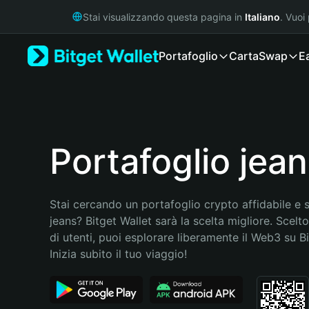
English
Stai visualizzando questa pagina in
Italiano
. Vuoi
日本語
Tiếng Việt
Portafoglio
Carta
Swap
E
Русский
Español (Latinoamérica)
Türkçe
Italiano
Français
Deutsch
Portafoglio jea
简体中文
繁體中文
Português (Portugal)
Stai cercando un portafoglio crypto affidabile e si
Bahasa Indonesia
jeans? Bitget Wallet sarà la scelta migliore. Scelto
ภาษาไทย
di utenti, puoi esplorare liberamente il Web3 su Bit
हिन्दी
Inizia subito il tuo viaggio!
বাংলা
Español
Português (Brasil)
Español (Argentina)