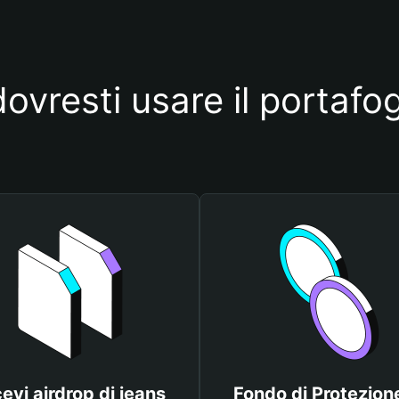
ovresti usare il portafog
cevi airdrop di jeans
Fondo di Protezione