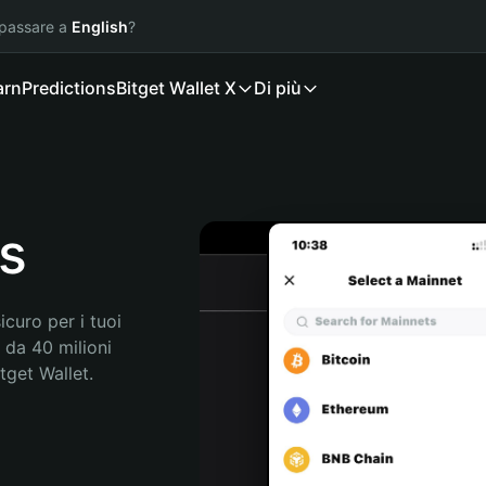
 passare a
English
?
arn
Predictions
Bitget Wallet X
Di più
ns
curo per i tuoi 
 da 40 milioni 
get Wallet. 