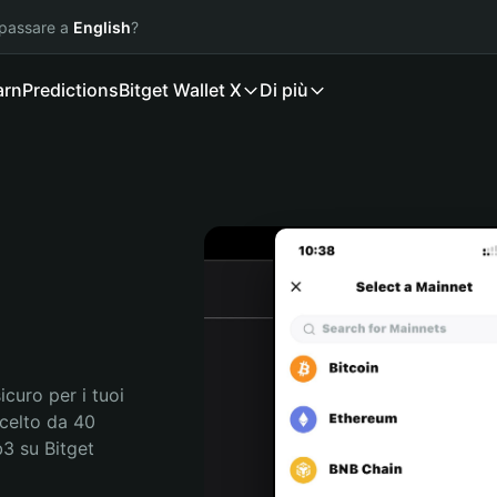
 passare a
English
?
arn
Predictions
Bitget Wallet X
Di più
curo per i tuoi 
celto da 40 
3 su Bitget 