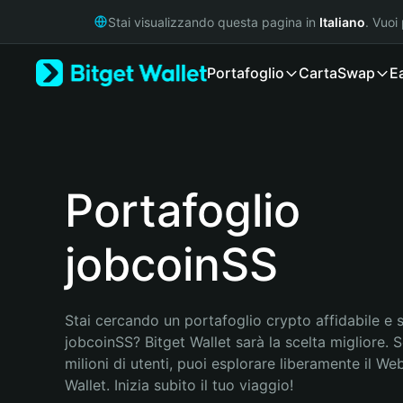
English
Stai visualizzando questa pagina in
Italiano
. Vuoi
日本語
Tiếng Việt
Portafoglio
Carta
Swap
E
Русский
Español (Latinoamérica)
Türkçe
Italiano
Français
Deutsch
Portafoglio
简体中文
繁體中文
jobcoinSS
Português (Portugal)
Bahasa Indonesia
ภาษาไทย
हिन्दी
Stai cercando un portafoglio crypto affidabile e si
বাংলা
jobcoinSS? Bitget Wallet sarà la scelta migliore. S
Español
milioni di utenti, puoi esplorare liberamente il Web
Português (Brasil)
Wallet. Inizia subito il tuo viaggio!
Español (Argentina)