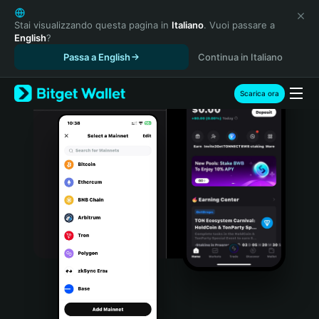
English
日本語
Stai visualizzando questa pagina in
Italiano
. Vuoi passare a
English
?
Tiếng Việt
Passa a English
Continua in Italiano
Русский
Español (Latinoamérica)
Türkçe
Scarica ora
Italiano
Français
Deutsch
简体中文
繁體中文
Português (Portugal)
Bahasa Indonesia
ภาษาไทย
हिन्दी
বাংলা
Español
Português (Brasil)
Español (Argentina)