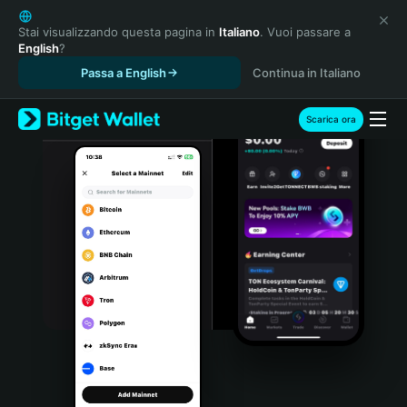
English
日本語
Stai visualizzando questa pagina in
Italiano
. Vuoi passare a
English
?
Tiếng Việt
Passa a English
Continua in Italiano
Русский
Español (Latinoamérica)
Türkçe
Scarica ora
Italiano
Français
Deutsch
简体中文
繁體中文
Português (Portugal)
Bahasa Indonesia
ภาษาไทย
हिन्दी
বাংলা
Español
Português (Brasil)
Español (Argentina)