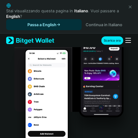
English
日本語
Stai visualizzando questa pagina in
Italiano
. Vuoi passare a
English
?
Tiếng Việt
Passa a English
Continua in Italiano
Русский
Español (Latinoamérica)
Türkçe
Scarica ora
Italiano
Français
Deutsch
简体中文
繁體中文
Português (Portugal)
Bahasa Indonesia
ภาษาไทย
हिन्दी
বাংলা
Español
Português (Brasil)
Español (Argentina)