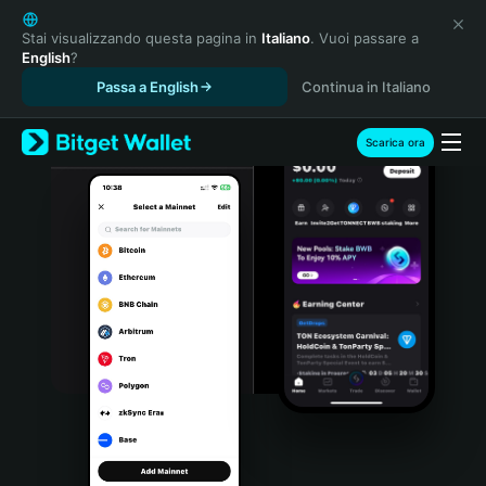
English
日本語
Stai visualizzando questa pagina in
Italiano
. Vuoi passare a
English
?
Tiếng Việt
Passa a English
Continua in Italiano
Русский
Español (Latinoamérica)
Türkçe
Scarica ora
Italiano
Français
Deutsch
简体中文
繁體中文
Português (Portugal)
Bahasa Indonesia
ภาษาไทย
हिन्दी
বাংলা
Español
Português (Brasil)
Español (Argentina)