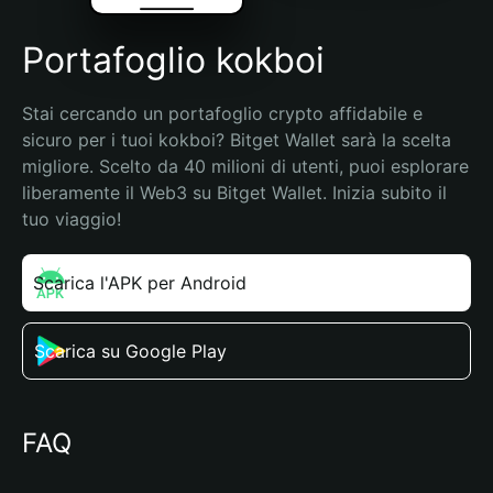
Portafoglio kokboi
Stai cercando un portafoglio crypto affidabile e 
sicuro per i tuoi kokboi? Bitget Wallet sarà la scelta 
migliore. Scelto da 40 milioni di utenti, puoi esplorare 
liberamente il Web3 su Bitget Wallet. Inizia subito il 
tuo viaggio!
Scarica l'APK per Android
Scarica su Google Play
FAQ