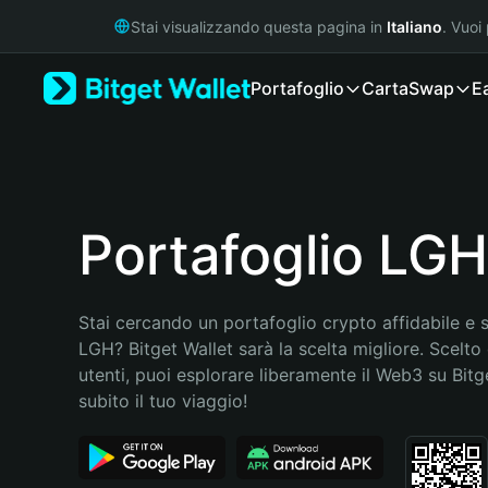
English
Stai visualizzando questa pagina in
Italiano
. Vuoi
日本語
Tiếng Việt
Portafoglio
Carta
Swap
E
Русский
Español (Latinoamérica)
Türkçe
Italiano
Français
Deutsch
Portafoglio LGH
简体中文
繁體中文
Português (Portugal)
Stai cercando un portafoglio crypto affidabile e si
Bahasa Indonesia
LGH? Bitget Wallet sarà la scelta migliore. Scelto 
ภาษาไทย
utenti, puoi esplorare liberamente il Web3 su Bitget
हिन्दी
subito il tuo viaggio!
বাংলা
Español
Português (Brasil)
Español (Argentina)