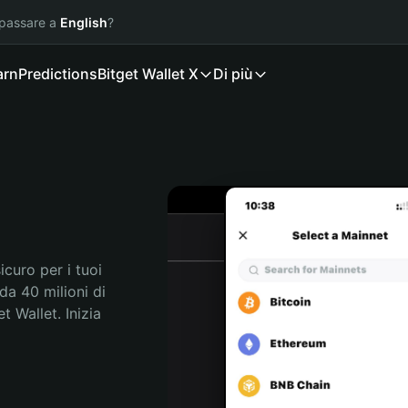
 passare a
English
?
arn
Predictions
Bitget Wallet X
Di più
curo per i tuoi 
da 40 milioni di 
 Wallet. Inizia 